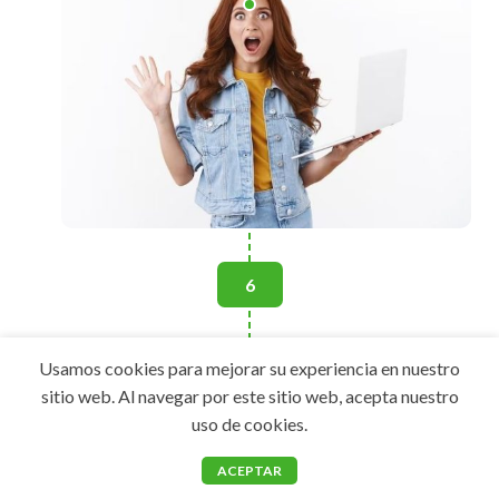
6
Preparación del espacio
Usamos cookies para mejorar su experiencia en nuestro
sitio web. Al navegar por este sitio web, acepta nuestro
Protegemos y preparamos adecuadamente las
uso de cookies.
superficies y áreas de trabajo antes de comenzar con
el proceso de pintura y decoración.
ACEPTAR
Menú